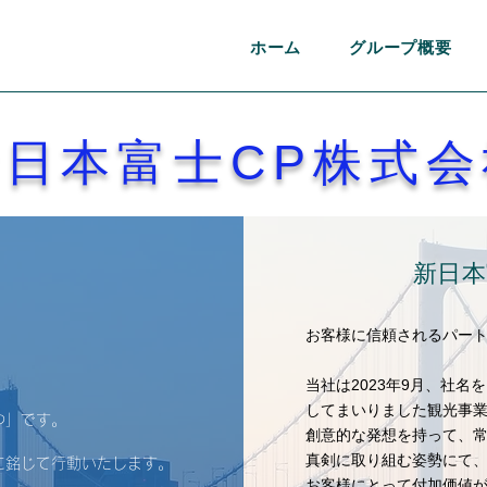
ホーム
グループ概要
新日本富士CP株式
新日本
お客様に信頼されるパー
当社は2023年9月、社
してまいりました観光事業
つ」です。
創意的な発想を持って、
真剣に取り組む姿勢にて
に銘じて行動いたします。
お客様にとって付加価値があ