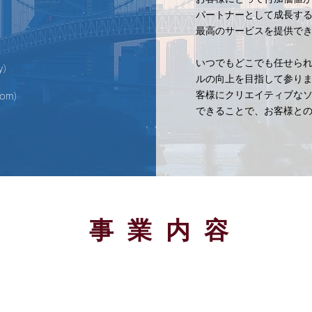
パートナーとして成長す
最高のサービスを提供で
いつでもどこでも任せら
y）
ルの向上を目指して参り
客様にクリエイティブな
om）
できることで、お客様と
事 業 内 容