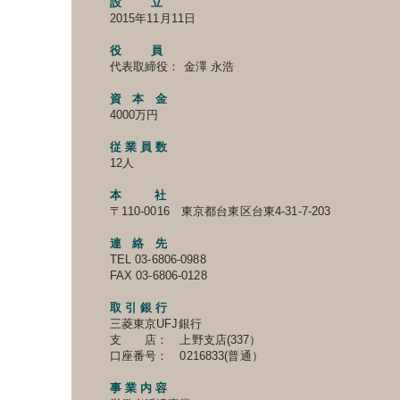
設 立
2015年11月11日
役 員
代表取締役： 金澤 永浩
資 本 金
4000万円
​従 業 員 数
12人
本 社
〒110-0016 東京都台東区台東4-31-7-203
連 絡 先
TEL 03-6806-0988
FAX 03-6806-0128
取 引 銀 行
三菱東京UFJ銀行
支 店： 上野支店(337）
口座番号： 0216833(普通）
事 業 内 容