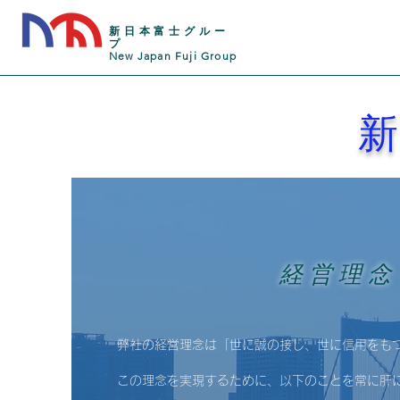
新日本富士グルー
プ
New Japan Fuji Group
​
経 営 理 念
弊社の経営理念は「世に誠の接し、世に信用をも
この理念を実現するために、以下のことを常に肝